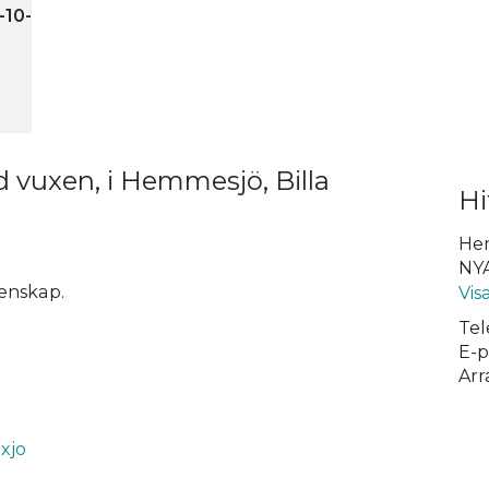
-10-
 vuxen, i Hemmesjö, Billa
Hi
Hem
NYA
enskap.
Vis
Tel
E-p
Arr
xjo