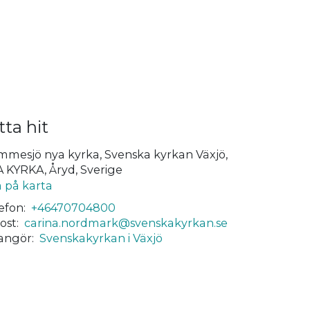
tta hit
mesjö nya kyrka, Svenska kyrkan Växjö,
 KYRKA, Åryd, Sverige
a på karta
efon:
+46470704800
ost:
carina.nordmark@svenskakyrkan.se
angör:
Svenskakyrkan i Växjö