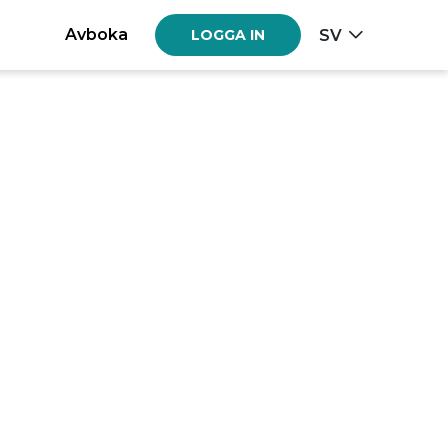
Avboka
SV
LOGGA IN