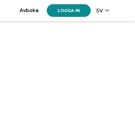
Avboka
SV
LOGGA IN