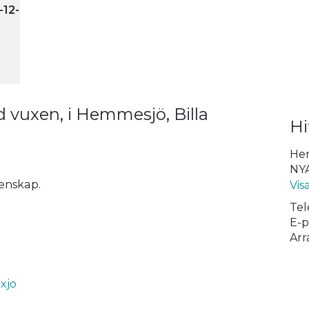
-12-
 vuxen, i Hemmesjö, Billa
Hi
Hem
NYA
enskap.
Vis
Tel
E-p
Arr
xjo