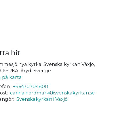
tta hit
mesjö nya kyrka, Svenska kyrkan Växjö,
 KYRKA, Åryd, Sverige
a på karta
efon:
+46470704800
ost:
carina.nordmark@svenskakyrkan.se
angör:
Svenskakyrkan i Växjö