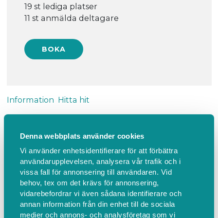
19 st lediga platser
11 st anmälda deltagare
Information
Hitta hit
Små och Stora, barn 0-5 år med
Denna webbplats använder cookies
vuxen, i Hemmesjö, Billa
Vi använder enhetsidentifierare för att förbättra
församlingshem
användarupplevelsen, analysera vår trafik och i
vissa fall för annonsering till användaren. Vid
Obs! Ange antal som kommer från din familj.
behov, tex om det krävs för annonsering,
vidarebefordrar vi även sådana identifierare och
Sångsamling med andakt, fika, lek och gemenskap.
annan information från din enhet till de sociala
Fikat kostar 20 kr, betalas med swish.
medier och annons- och analysföretag som vi