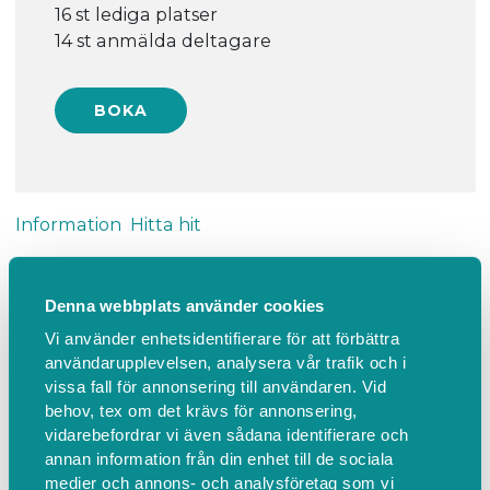
16 st lediga platser
14 st anmälda deltagare
Information
Hitta hit
Små och Stora, barn 0-5 år med
Denna webbplats använder cookies
vuxen, i Hemmesjö, Billa
Vi använder enhetsidentifierare för att förbättra
församlingshem
användarupplevelsen, analysera vår trafik och i
vissa fall för annonsering till användaren. Vid
Obs! Ange antal som kommer från din familj.
behov, tex om det krävs för annonsering,
vidarebefordrar vi även sådana identifierare och
Sångsamling med andakt, fika, lek och gemenskap.
annan information från din enhet till de sociala
Fikat kostar 20 kr, betalas med swish.
medier och annons- och analysföretag som vi