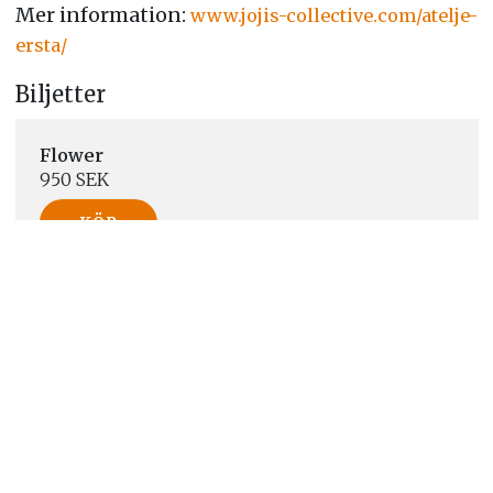
Mer information:
www.jojis-collective.com/atelje-
ersta/
Biljetter
Flower
950 SEK
KÖP
Hitta hit
Erstagatan 24, Stockholm, Sverige
Visa på karta
Telefon:
+46767711466
E-post:
joanna.sjoberg@jojis-collective.com
Arrangör:
Ateljé Ersta