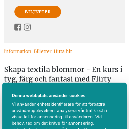
Information
Biljetter
Hitta hit
Skapa textila blommor - En kurs i
tyg, färg och fantasi med Flirty
Flower by Lena Paulsson
Denna webbplats använder cookies
Det börjar med färg… sen tyg… sen typ av blomma…
Vi använder enhetsidentifierare för att förbättra
Eller hur funkar du?
användarupplevelsen, analysera vår trafik och i
vissa fall för annonsering till användaren. Vid
behov, tex om det krävs för annonsering,
Välkommen till en kväll fylld av skaparlust, tyg och