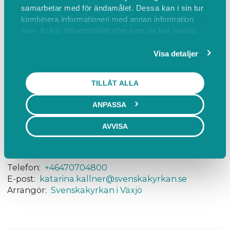
samarbetar med för ändamålet. Dessa kan i sin tur
förälder till små barn.
kombinera informationen med annan information
Fika 20 kr/familj, betalas med swish.
som du har tillhandahållit eller som de har samlat
in när du har använt deras tjänster.
Visa detaljer
Mer information:
www.svenskakyrkan.se/vaxjo
TILLÅT ALLA
Hitta hit
ANPASSA
AVVISA
Skogslyckans Församling, Ekebovägen, Växjö,
Sverige
Visa på karta
Telefon:
+46470704800
E-post:
katarina.kallner@svenskakyrkan.se
Arrangör:
Svenskakyrkan i Växjö