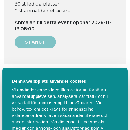
30 st lediga platser
0 st anmälda deltagare
Anmälan till detta event öppnar 2026-11-
13 08:00
Information
Hitta hit
Denna webbplats använder cookies
Sjung med mig, vuxen med barn 0-
Vi använder enhetsidentifierare för att förbättra
användarupplevelsen, analysera vår trafik och i
15 månader, i Skogslyckans
vissa fall för annonsering till användaren. Vid
församlingshem
behov, tex om det krävs för annonsering,
vidarebefordrar vi även sådana identifierare och
Sångsamling med andakt, fika och gemenskap. Vi
annan information från din enhet till de sociala
medier och annons- och analysföretag som vi
byter tankar och idéer om hur det är att vara