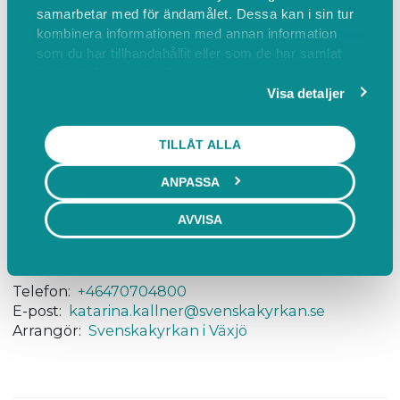
samarbetar med för ändamålet. Dessa kan i sin tur
förälder till små barn.
kombinera informationen med annan information
Fika 20 kr/familj, betalas med swish.
som du har tillhandahållit eller som de har samlat
in när du har använt deras tjänster.
Visa detaljer
Mer information:
www.svenskakyrkan.se/vaxjo
TILLÅT ALLA
Hitta hit
ANPASSA
AVVISA
Skogslyckans Församling, Ekebovägen, Växjö,
Sverige
Visa på karta
Telefon:
+46470704800
E-post:
katarina.kallner@svenskakyrkan.se
Arrangör:
Svenskakyrkan i Växjö