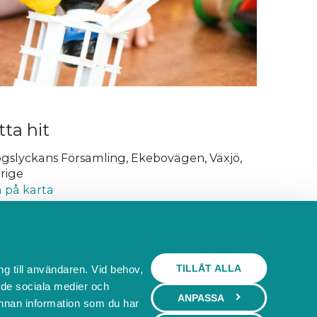
tta hit
gslyckans Församling, Ekebovägen, Växjö,
rige
a på karta
efon:
+46470704800
ost:
katarina.kallner@svenskakyrkan.se
angör:
Svenskakyrkan i Växjö
TILLÅT ALLA
ng till användaren. Vid behov,
l de sociala medier och
ANPASSA
nnan information som du har