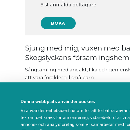
9 st anmälda deltagare
Sjung med mig, vuxen med bar
Skogslyckans församlingshem
Sångsamling med andakt, fika och gemenskap
att vara förälder till små barn.
Fika 20 kr/familj, betalas med swish.
Denna webbplats använder cookies
Vi använder enhetsidentifierare för att förbättra använ
Mer information:
www.svenskakyrkan.se/va
tex om det krävs för annonsering, vidarebefordrar vi ä
annons- och analysföretag som vi samarbetar med för