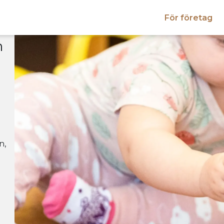
För företag
n
n,