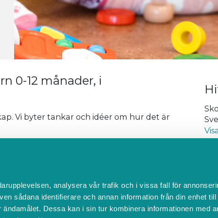
n 0-12 månader, i
Hi
Sko
. Vi byter tankar och idéer om hur det är
Sve
Vis
Tel
E-p
Arr
darupplevelsen, analysera vår trafik och i vissa fall för annonseri
xjo
ven sådana identifierare och annan information från din enhet til
 ändamålet. Dessa kan i sin tur kombinera informationen med a