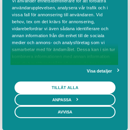
Vi använder enhetsidentifierare för att förbättra
användarupplevelsen, analysera vår trafik och i
Var denna recension hjälpsam?
vissa fall för annonsering till användaren. Vid
behov, tex om det krävs för annonsering,
Anonym användare
vidarebefordrar vi även sådana identifierare och
för ungefär 1 år sedan
annan information från din enhet till de sociala
medier och annons- och analysföretag som vi
5 av 5 stjärnor
samarbetar med för ändamålet. Dessa kan i sin tur
kombinera informationen med annan information
✨
som du har tillhandahållit eller som de har samlat
in när du har använt deras tjänster.
Visa detaljer
Var denna recension hjälpsam?
Anonym användare
TILLÅT ALLA
för ungefär 1 år sedan
ANPASSA
5 av 5 stjärnor
AVVISA
Trevlig, noggrann och hygieniskt.