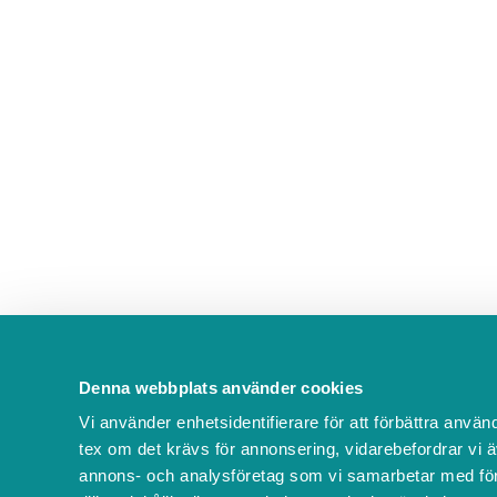
135° vinkel, klipper du enkelt och
bekvämt både breda, höga och låga
häckar. Motorkroppen tjänar som
motvikt och gör häcksaxen
exceptionellt välbalancerad och
bekväm att använda. Utrustad med
stötskydd intuitiva reglage. Knappt 2
m lång i transportläge. Pris/dag 1:
400kr inkl moms. Pris/dag 2-: 200k...
400 SEK (inkl. moms)
Denna webbplats använder cookies
Vi använder enhetsidentifierare för att förbättra använ
tex om det krävs för annonsering, vidarebefordrar vi ä
annons- och analysföretag som vi samarbetar med för