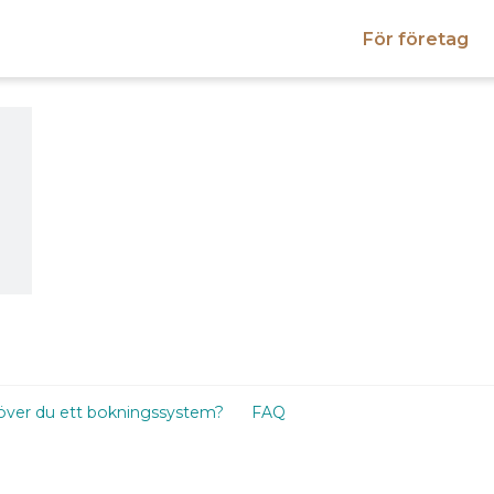
För företag
Välj uthyrningsperiod
Välj period och längd och välj sedan bla
med att kontrollera tiderna för uthämtn
återlämning/utcheckning.
Period
Längd
v
Mån
Tis
Ons
Tor
31
27
28
29
30