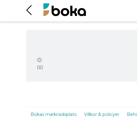
Villamaskinisten
Karlskrona
Gamla Källvägen 3, Karlskrona
Stånghäcksax - Husqvarna
525
Husqvarna 525 är en extra lång
stånghäcksax med 60cm knivbalk och
hög klippfrekvens, avsedd för
professionell användning. Med en
räckvidd på upp till 4 meter, 37mm
knivöppning och vinklingsbar i hela