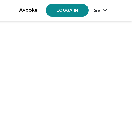
Avboka
SV
LOGGA IN
nd tillgängliga datum. Var noga
ing/incheckning och
Fre
Lör
Sön
31
1
2