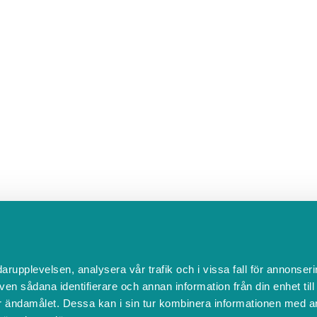
32
3
4
5
6
33
10
11
12
13
34
17
18
19
20
35
24
25
26
27
36
31
1
2
3
Välj ett datum för att v
darupplevelsen, analysera vår trafik och i vissa fall för annonseri
ven sådana identifierare och annan information från din enhet til
 ändamålet. Dessa kan i sin tur kombinera informationen med a