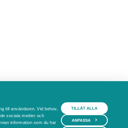
7
8
9
14
15
16
21
22
23
28
29
30
4
5
6
isa tillgänglighet.
TILLÅT ALLA
ng till användaren. Vid behov,
l de sociala medier och
ANPASSA
nnan information som du har