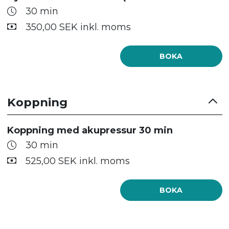
30 min
350,00 SEK inkl. moms
BOKA
Koppning
Koppning med akupressur 30 min
30 min
525,00 SEK inkl. moms
BOKA