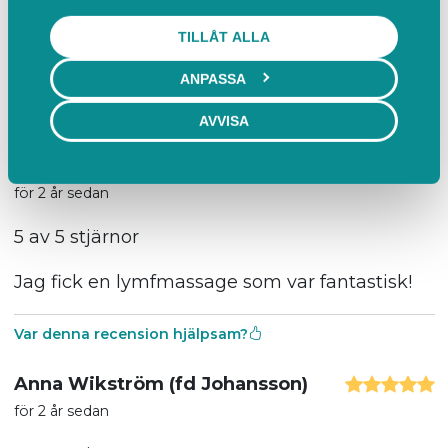
för ungefär 1 år sedan
TILLÅT ALLA
5 av 5 stjärnor
ANPASSA
Var denna recension hjälpsam?
AVVISA
Anonym användare
för 2 år sedan
5 av 5 stjärnor
Jag fick en lymfmassage som var fantastisk!
Var denna recension hjälpsam?
Anna Wikström (fd Johansson)
för 2 år sedan