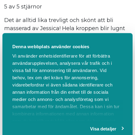
5 av 5 stjärnor
Det är alltid lika trevligt och skönt att bli
masserad av Jessica! Hela kroppen blir lugnt
och det känns som att den blir återställd!
Denna webbplats använder cookies
Var denna recension hjälpsam?
Vi använder enhetsidentifierare för att förbättra
användarupplevelsen, analysera vår trafik och i
Anonym användare
vissa fall för annonsering till användaren. Vid
för ungefär 1 år sedan
behov, tex om det krävs för annonsering,
vidarebefordrar vi även sådana identifierare och
5 av 5 stjärnor
annan information från din enhet till de sociala
medier och annons- och analysföretag som vi
Underbart!
samarbetar med för ändamålet. Dessa kan i sin tur
kombinera informationen med annan information
Var denna recension hjälpsam?
som du har tillhandahållit eller som de har samlat
in när du har använt deras tjänster.
Visa detaljer
Anonym användare