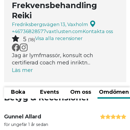
Frekvensbehandling
Reiki
Fredriksbergsvägen 13, Vaxholm
+46736828577
vaxtlusten.com
Kontakta oss
Visa alla recensioner
5
(18)
Jag är lymfmassör, konsult och
certifierad coach med inriktn...
Läs mer
Boka
Events
Om oss
Omdömen
Betyg & Recensioner
Gunnel Allard
för ungefär 1 år sedan