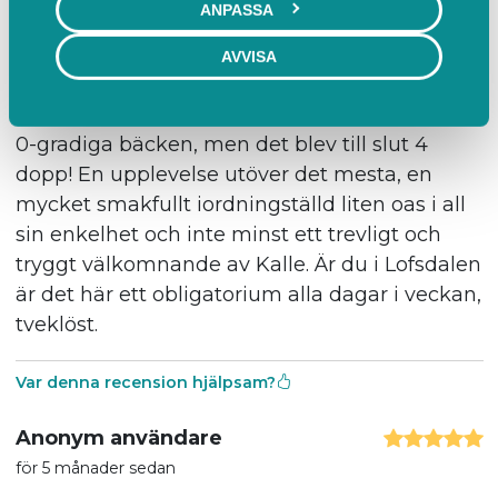
ANPASSA
för 4 månader sedan
AVVISA
5 av 5 stjärnor
Jag trodde inte att jag skulle doppa mig i den
0-gradiga bäcken, men det blev till slut 4
dopp! En upplevelse utöver det mesta, en
mycket smakfullt iordningställd liten oas i all
sin enkelhet och inte minst ett trevligt och
tryggt välkomnande av Kalle. Är du i Lofsdalen
är det här ett obligatorium alla dagar i veckan,
tveklöst.
Var denna recension hjälpsam?
Anonym användare
för 5 månader sedan