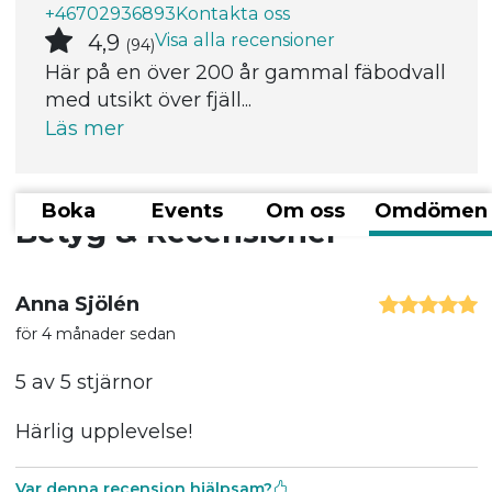
+46702936893
Kontakta oss
Visa alla recensioner
4,9
(94)
Här på en över 200 år gammal fäbodvall
med utsikt över fjäll...
Läs mer
Boka
Events
Om oss
Omdömen
Betyg & Recensioner
Anna Sjölén
för 4 månader sedan
5 av 5 stjärnor
Härlig upplevelse!
Var denna recension hjälpsam?