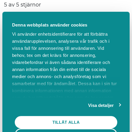
5 av 5 stjärnor
Otroligt mysig bastu med uppfriskande dopp.
Denna webbplats använder cookies
Vi kände oss varmt välkomnade av värdinnan.
Ett måste under vistelsen i Lofsdalen!
Vi använder enhetsidentifierare för att förbättra
användarupplevelsen, analysera vår trafik och i
vissa fall för annonsering till användaren. Vid
Var denna recension hjälpsam?
behov, tex om det krävs för annonsering,
vidarebefordrar vi även sådana identifierare och
Anonym användare
annan information från din enhet till de sociala
för 4 månader sedan
medier och annons- och analysföretag som vi
samarbetar med för ändamålet. Dessa kan i sin tur
5 av 5 stjärnor
kombinera informationen med annan information
En unik upplevelse!
som du har tillhandahållit eller som de har samlat
in när du har använt deras tjänster.
Visa detaljer
Var denna recension hjälpsam?
TILLÅT ALLA
Thomas Hennig