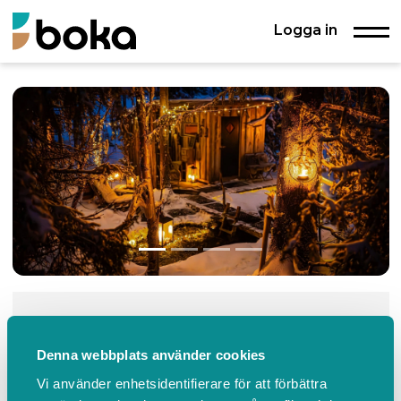
Logga in
Uppvallens fäbod Bastu
Denna webbplats använder cookies
med bäckbad
Vi använder enhetsidentifierare för att förbättra
Uppvallsvägen 20, Lofsdalen