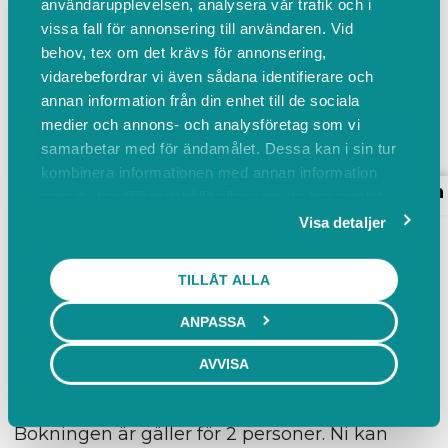
användarupplevelsen, analysera vår trafik och i
+46702936893
Kontakta oss
vissa fall för annonsering till användaren. Vid
Visa alla recensioner
4,9
(94)
behov, tex om det krävs för annonsering,
Här på en över 200 år gammal fäbodvall
vidarebefordrar vi även sådana identifierare och
med utsikt över fjäll...
annan information från din enhet till de sociala
Läs mer
medier och annons- och analysföretag som vi
samarbetar med för ändamålet. Dessa kan i sin tur
kombinera informationen med annan information
Boka
Events
Om oss
Omdömen
som du har tillhandahållit eller som de har samlat
Boka
in när du har använt deras tjänster.
Visa detaljer
TILLÅT ALLA
Bastu
ANPASSA
Hyr bastu (Gäller för 2 personer. Ni kan lägga till fler personer i bokningen)
AVVISA
120 min
750,00 SEK inkl. moms
Bokningen är gäller för 2 personer. Ni kan