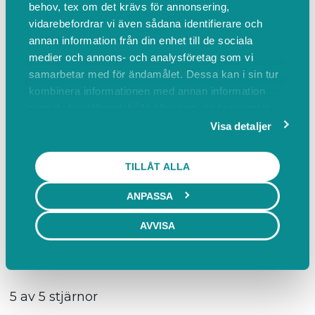
behov, tex om det krävs för annonsering,
Fantastisk personal
vidarebefordrar vi även sådana identifierare och
annan information från din enhet till de sociala
medier och annons- och analysföretag som vi
Var denna recension hjälpsam?
samarbetar med för ändamålet. Dessa kan i sin tur
kombinera informationen med annan information
Anonym användare
som du har tillhandahållit eller som de har samlat
för 2 år sedan
in när du har använt deras tjänster.
Visa detaljer
5 av 5 stjärnor
TILLÅT ALLA
Bäst i stan!
ANPASSA
Var denna recension hjälpsam?
AVVISA
Anonym användare
för 2 år sedan
5 av 5 stjärnor