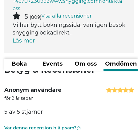
+46707230992
www.snygging.com
Kontakta
oss
Visa alla recensioner
5
(809)
Vi har bytt bokningssida, vänligen besök
snygging.bokadirekt...
Läs mer
Boka
Events
Om oss
Omdömen
Betyg & Recensioner
Anonym användare
för 2 år sedan
5 av 5 stjärnor
Var denna recension hjälpsam?