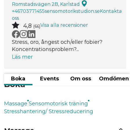
Romstadsvägen 2B, Karlstad
+46703771455
sensomotorikstudion.se
Kontakta
oss
Visa alla recensioner
4,8
(66)
Stress, oro, ångest och/eller fobier?
Koncentrationsproblem?...
Läs mer
Boka
Events
Om oss
Omdömen
Boka
Massage
Sensomotorisk träning
Stresshantering/ Stressreducering