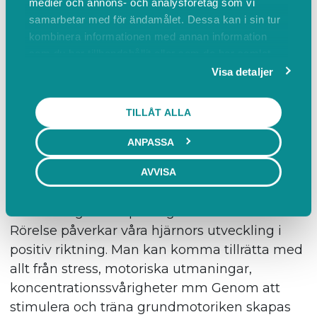
medier och annons- och analysföretag som vi
träningsprogram som du tränar på hemma.
samarbetar med för ändamålet. Dessa kan i sin tur
kombinera informationen med annan information
som du har tillhandahållit eller som de har samlat
Mer info
BOKA
in när du har använt deras tjänster.
Visa detaljer
Sensomotorisk träning uppföljning
TILLÅT ALLA
55 min
ANPASSA
990,00 SEK inkl. moms
Sensomotorisk träning. Jag använder mig bl a
AVVISA
av Masgutovametoden, MNRI®, som är ett
stimuleringskoncept för grundmotorik.
Rörelse påverkar våra hjärnors utveckling i
positiv riktning. Man kan komma tillrätta med
allt från stress, motoriska utmaningar,
koncentrationssvårigheter mm Genom att
stimulera och träna grundmotoriken skapas