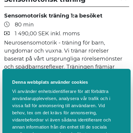
Sensomotorisk träning 1:a besöket
80 min
1 490,00 SEK inkl. moms
Neurosensomotorik - träning för barn,
ungdomar och vuxna. Vi tränar rörelser
baserat på vårt ursprungliga rörelsemönster
och spädbarnsreflexer. Träningen främjar
utvecklingen av motoriska och kognitiva
Denna webbplats använder cookies
färdigheter som tex: fin- grovmotorik,
koordination, läs- eller skrivsvårigheter, svårt
Vi använder enhetsidentifierare för att förbättra
att sitta stilla, svårt att lära sig cykla eller
användarupplevelsen, analysera vår trafik och i
vissa fall för annonsering till användaren. Vid
simma bröstsim, känslig för ljud, ljus eller
behov, tex om det krävs för annonsering,
beröring. MNRI® är en unik metod som är
vidarebefordrar vi även sådana identifierare och
effektiv vid stress, motoriska svårigheter,
annan information från din enhet till de sociala
koncentration mm. Vid varje besök får du ett