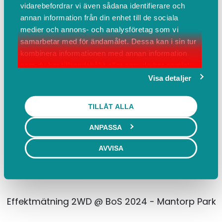
vidarebefordrar vi även sådana identifierare och
annan information från din enhet till de sociala
Boka
Events
Om oss
medier och annons- och analysföretag som vi
Boka
samarbetar med för ändamålet. Dessa kan i sin tur
kombinera informationen med annan information
som du har tillhandahållit eller som de har samlat
Bimmers of Sweden
in när du har använt deras tjänster.
Visa detaljer
TILLÅT ALLA
ANPASSA
AVVISA
Effektmätning 2WD @ BoS 2024 - Mantorp Park! Max 3