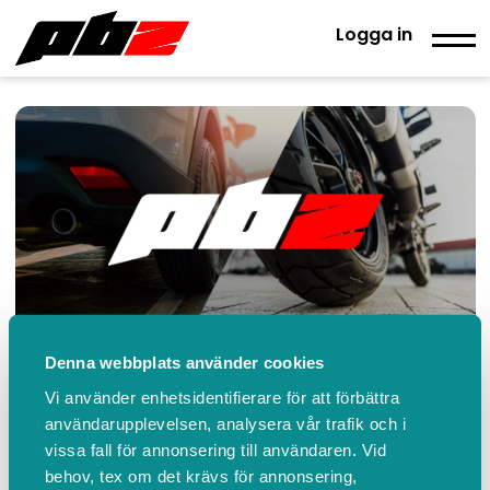
Logga in
Denna webbplats använder cookies
PBZ.se
Vi använder enhetsidentifierare för att förbättra
användarupplevelsen, analysera vår trafik och i
+4618666368
www.pbz.se
Kontakta oss
vissa fall för annonsering till användaren. Vid
behov, tex om det krävs för annonsering,