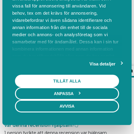
79
https://www.mullsjoautocenter.se
Kontakta
vissa fall för annonsering till användaren. Vid
oss
behov, tex om det krävs för annonsering,
Visa alla recensioner
5
(2)
vidarebefordrar vi även sådana identifierare och
annan information från din enhet till de sociala
Mullsjö Autocenter AB drivs & ägs av
medier och annons- och analysföretag som vi
Mike Ajob som är utbild...
samarbetar med för ändamålet. Dessa kan i sin tur
Läs mer
kombinera informationen med annan information
som du har tillhandahållit eller som de har samlat
in när du har använt deras tjänster.
Visa detaljer
Boka
Events
Om oss
Omdömen
Betyg & Recensioner
TILLÅT ALLA
ANPASSA
för 5 år sedan
AVVISA
5 av 5 stjärnor
Var denna recension hjälpsam?
1 person tyckte att denna recension var hjälpsam