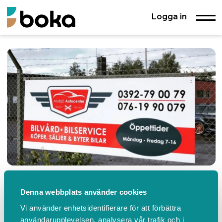
Logga in
Denna webbplats använder cookies
Mullsjö Autocenter AB
Vi använder enhetsidentifierare för att förbättra
Garverigatan 4, Mullsjö
0761-99 00
användarupplevelsen, analysera vår trafik och i