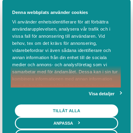
Denna webbplats använder cookies
Denna ansiktsbehandling är en mjuk och närande ritual för båd
Vi använder enhetsidentifierare för att förbättra
användarupplevelsen, analysera vår trafik och i
vissa fall för annonsering till användaren. Vid
behov, tex om det krävs för annonsering,
vidarebefordrar vi även sådana identifierare och
annan information från din enhet till de sociala
medier och annons- och analysföretag som vi
samarbetar med för ändamålet. Dessa kan i sin tur
kombinera informationen med annan information
som du har tillhandahållit eller som de har samlat
in när du har använt deras tjänster.
Visa detaljer
TILLÅT ALLA
Denna ansiktsbehandling är en mjuk och närande ritual för båd
ANPASSA