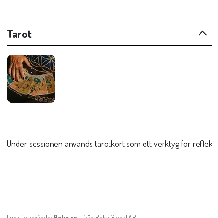
Tarot
Under sessionen används tarotkort som ett verktyg för reflektion
LunaLie använder
Boka.se
- från Boka Global AB