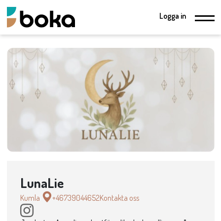
Logga in
LunaLie
Kumla
+46739044652
Kontakta oss