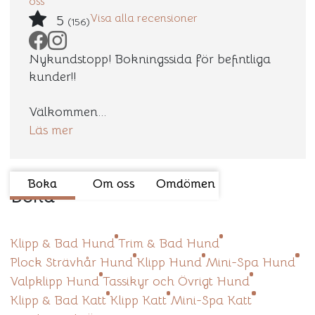
oss
Visa alla recensioner
5
(156)
Nykundstopp! Bokningssida för befintliga
kunder!!
Välkommen...
Läs mer
Boka
Om oss
Omdömen
Boka
Klipp & Bad Hund
Trim & Bad Hund
Plock Strävhår Hund
Klipp Hund
Mini-Spa Hund
Valpklipp Hund
Tassikyr och Övrigt Hund
Klipp & Bad Katt
Klipp Katt
Mini-Spa Katt