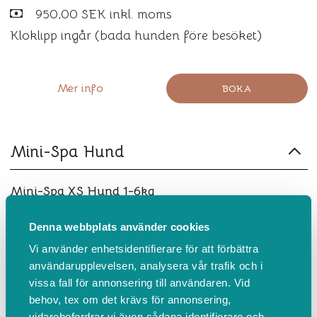
950,00 SEK inkl. moms
Kloklipp ingår (bada hunden före besöket)
Mer info
BOKA
Mini-Spa Hund
Mini-Spa XS Hund 1-6kg
100 min
Denna webbplats använder cookies
600,00 SEK inkl. moms
Vi använder enhetsidentifierare för att förbättra
Bad, fön, örontvätt och kloklipp ingår
användarupplevelsen, analysera vår trafik och i
vissa fall för annonsering till användaren. Vid
behov, tex om det krävs för annonsering,
Mer info
BOKA
vidarebefordrar vi även sådana identifierare och