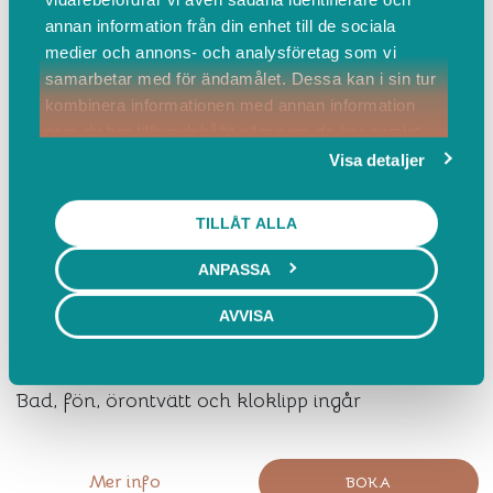
annan information från din enhet till de sociala
Mini-Spa S Hund 6-15kg
medier och annons- och analysföretag som vi
samarbetar med för ändamålet. Dessa kan i sin tur
120 min
kombinera informationen med annan information
700,00 SEK inkl. moms
som du har tillhandahållit eller som de har samlat
Bad, fön, örontvätt och kloklipp ingår
in när du har använt deras tjänster.
Visa detaljer
TILLÅT ALLA
Mer info
BOKA
ANPASSA
Mini-Spa M Hund 15-25kg
AVVISA
150 min
800,00 SEK inkl. moms
Bad, fön, örontvätt och kloklipp ingår
Mer info
BOKA