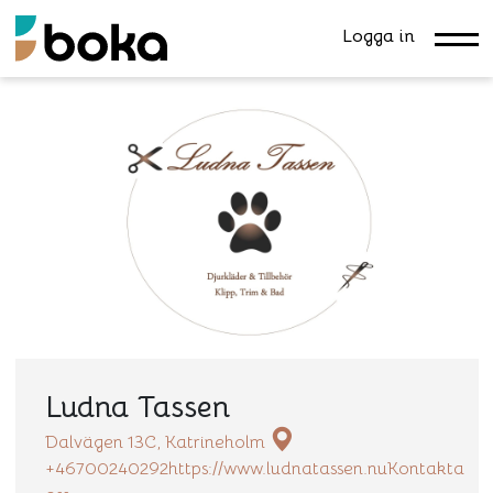
Logga in
Ludna Tassen
Dalvägen 13C, Katrineholm
+46700240292
https://www.ludnatassen.nu
Kontakta