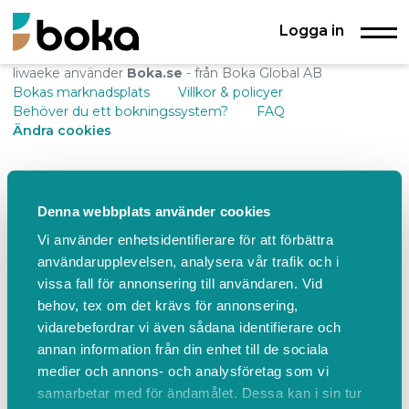
Logga in
liwaeke använder
Boka.se
- från Boka Global AB
Bokas marknadsplats
Villkor & policyer
Behöver du ett bokningssystem?
FAQ
Ändra cookies
Denna webbplats använder cookies
Vi använder enhetsidentifierare för att förbättra
användarupplevelsen, analysera vår trafik och i
vissa fall för annonsering till användaren. Vid
behov, tex om det krävs för annonsering,
vidarebefordrar vi även sådana identifierare och
annan information från din enhet till de sociala
medier och annons- och analysföretag som vi
samarbetar med för ändamålet. Dessa kan i sin tur