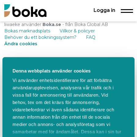
Logga in
liwaeke använder
Boka.se
- från Boka Global AB
Bokas marknadsplats
Villkor & policyer
Behöver du ett bokningssystem?
FAQ
Ändra cookies
Denna webbplats använder cookies
Vi använder enhetsidentifierare för att förbättra
användarupplevelsen, analysera vår trafik och i
vissa fall för annonsering till användaren. Vid
behov, tex om det krävs för annonsering,
vidarebefordrar vi även sådana identifierare och
annan information från din enhet till de sociala
medier och annons- och analysföretag som vi
samarbetar med för ändamålet. Dessa kan i sin tur