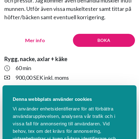
och pressur. Jag kommer även behandla muskler inuti
munnen. Utför även vissa muskeltester samt tittar på
höfter/bäcken samt eventuell korrigering.
Mer info
BOKA
Rygg, nacke, axlar + käke
60 min
900,00 SEK inkl. moms
Ca 45 min klassisk massage rygg, nacke, axlar,
bröstmuskler och armar. Sista 15-20 min
Denna webbplats använder cookies
käkledsbehandling där jag jobbar inne i munnen.
Vi använder enhetsidentifierare för att förbättra
användarupplevelsen, analysera vår trafik och i
vissa fall för annonsering till användaren. Vid
Mer info
BOKA
behov, tex om det krävs för annonsering,
vidarebefordrar vi även sådana identifierare och