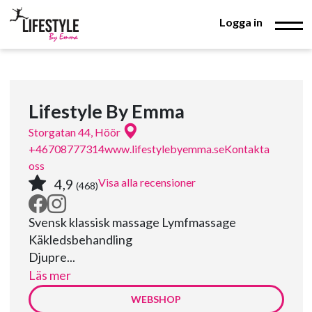
Logga in
Lifestyle By Emma
Storgatan 44, Höör
+46708777314
www.lifestylebyemma.se
Kontakta
oss
4,9
Visa alla recensioner
(468)
Svensk klassisk massage Lymfmassage
Käkledsbehandling
Djupre...
Läs mer
WEBSHOP