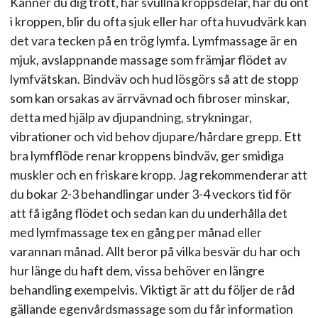
Känner du dig trött, har svullna kroppsdelar, har du ont
i kroppen, blir du ofta sjuk eller har ofta huvudvärk kan
det vara tecken på en trög lymfa. Lymfmassage är en
mjuk, avslappnande massage som främjar flödet av
lymfvätskan. Bindväv och hud lösgörs så att de stopp
som kan orsakas av ärrvävnad och fibroser minskar,
detta med hjälp av djupandning, strykningar,
vibrationer och vid behov djupare/hårdare grepp. Ett
bra lymfflöde renar kroppens bindväv, ger smidiga
muskler och en friskare kropp. Jag rekommenderar att
du bokar 2-3 behandlingar under 3-4 veckors tid för
att få igång flödet och sedan kan du underhålla det
med lymfmassage tex en gång per månad eller
varannan månad. Allt beror på vilka besvär du har och
hur länge du haft dem, vissa behöver en längre
behandling exempelvis. Viktigt är att du följer de råd
gällande egenvårdsmassage som du får information