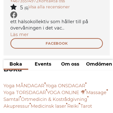
+46735514972
Kontakta oss
Visa alla recensioner
5
(6)
ett hälsokollektiv som håller till på
övervåningen i det vac...
Läs mer
FACEBOOK
Boka
Events
Om oss
Omdömen
Boka
Yoga MÅNDAGAR
Yoga ONSDAGAR
Yoga TORSDAGAR
YOGA ONLINE 🎥
Massage
Samtal
Örtmedicin & Kostrådgivning
Akupressur
Medicinsk laser
Reiki
Tarot