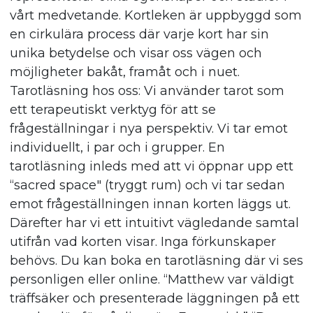
Mer info
VISA PASS
750,00 SEK inkl. moms
work are important in helping transforming
vårt medvetande. Kortleken är uppbyggd som
stresshantering, träningsprogram, manuell
Medicinsk laser
consciousness. Matthew tar sessioner i både
en cirkulära process där varje kort har sin
behandling etc så försöker vi hitta lämpliga
60 min
Yoga för män I "yoga för män" praktiserar vi en
svenska och engelska. Läs mer om Holistisk
BOKA
unika betydelse och visar oss vägen och
strategier för att uppnå detta, och jag har ett
900,00 SEK inkl. moms
terapi här: https://spiritual-uplift.com/intuitiva-
möjligheter bakåt, framåt och i nuet.
nätverk av olika terapeuter som jag hänvisar
samtal
Tarotläsning hos oss: Vi använder tarot som
till vid behov. Varmt välkommen att boka tid
BOKA
ett terapeutiskt verktyg för att se
för konsultation eller hör av dig om du har
frågeställningar i nya perspektiv. Vi tar emot
några frågor!
Mer info
BOKA
individuellt, i par och i grupper. En
tarotläsning inleds med att vi öppnar upp ett
Intuitiva samtal
Mer info
BOKA
“sacred space" (tryggt rum) och vi tar sedan
60 min
emot frågeställningen innan korten läggs ut.
850,00 SEK inkl. moms
Därefter har vi ett intuitivt vägledande samtal
Längtar du efter en förändring? Pernilla är väl
utifrån vad korten visar. Inga förkunskaper
etablerad inom personlig utveckling med ett
behövs. Du kan boka en tarotläsning där vi ses
holistiskt synsätt där vi helar vårt förflutna,
personligen eller online. “Matthew var väldigt
släpper begränsade tankemönster, sätter nya
träffsäker och presenterade läggningen på ett