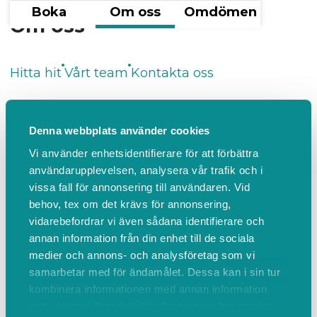
Boka
Om oss
Omdömen
Om oss
Hitta hit
Vårt team
Kontakta oss
Ny Adress! Södra Skeppsbron 6
Hos mig kan du betala med swish, kort eller
Denna webbplats använder cookies
jämna kontanter (OBS! jag har ingen växel)
Vi använder enhetsidentifierare för att förbättra
Jag är INTE kopplad till någon friskvårdsportal.
användarupplevelsen, analysera vår trafik och i
Tänk på att avboka din behandling senast 24
vissa fall för annonsering till användaren. Vid
behov, tex om det krävs för annonsering,
timmar innan om du får förhinder.
vidarebefordrar vi även sådana identifierare och
Ej avbokad behandling/för sent avbokad
annan information från din enhet till de sociala
behandling debiteras med fullt pris.
medier och annons- och analysföretag som vi
samarbetar med för ändamålet. Dessa kan i sin tur
HITTA HIT
kombinera informationen med annan information
som du har tillhandahållit eller som de har samlat