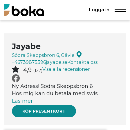
Logga in
Jayabe
Södra Skeppsbron 6, Gävle
+46739875396
jayabe.se
Kontakta oss
Visa alla recensioner
4,9
(127)
Ny Adress! Södra Skeppsbron 6
Hos mig kan du betala med swis...
Läs mer
KÖP PRESENTKORT