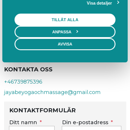
Södra Skeppsbron 6, 802 80 Gävle
in när du har använt deras tjänster.
Visa detaljer
VÅRT TEAM
TILLÅT ALLA
ANPASSA
Jaya
AVVISA
KONTAKTA OSS
+46739875396
jayabeyogaochmassage@gmail.com
KONTAKTFORMULÄR
Ditt namn
Din e-postadress