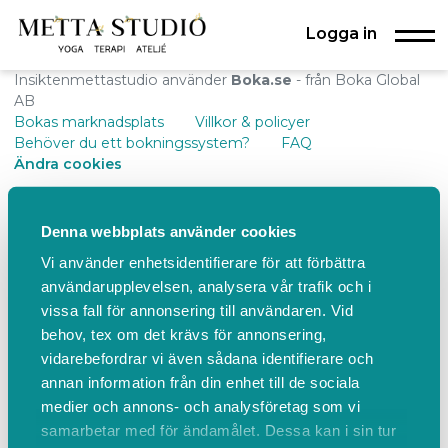
Logga in
Insiktenmettastudio använder
Boka.se
- från Boka Global
AB
Bokas marknadsplats
Villkor & policyer
Behöver du ett bokningssystem?
FAQ
Ändra cookies
Denna webbplats använder cookies
Vi använder enhetsidentifierare för att förbättra
användarupplevelsen, analysera vår trafik och i
vissa fall för annonsering till användaren. Vid
behov, tex om det krävs för annonsering,
vidarebefordrar vi även sådana identifierare och
annan information från din enhet till de sociala
medier och annons- och analysföretag som vi
samarbetar med för ändamålet. Dessa kan i sin tur