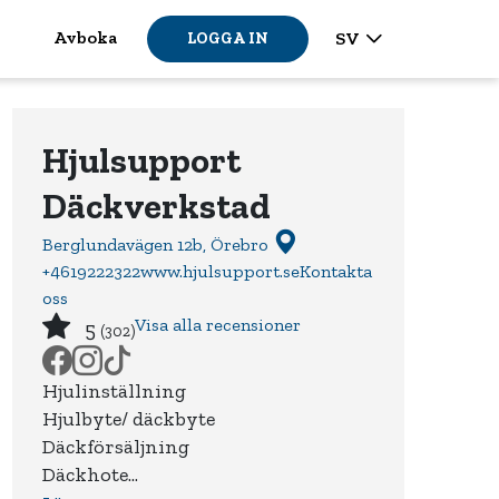
Avboka
SV
LOGGA IN
Hjulsupport
Däckverkstad
Berglundavägen 12b, Örebro
+4619222322
www.hjulsupport.se
Kontakta
oss
Visa alla recensioner
5
(302)
Hjulinställning
Hjulbyte/ däckbyte
Däckförsäljning
Däckhote...