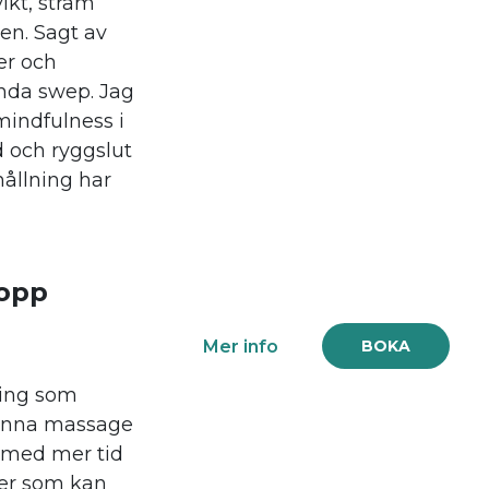
ikt, stram
en. Sagt av
er och
enda swep. Jag
mindfulness i
 och ryggslut
hållning har
opp
Mer info
BOKA
ling som
Denna massage
 med mer tid
oser som kan