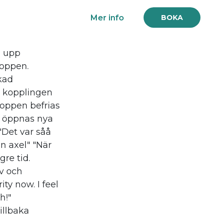
Mer info
BOKA
a upp
roppen.
kad
 kopplingen
roppen befrias
r öppnas nya
 "Det var såå
n axel" "När
re tid.
v och
ty now. I feel
h!"
illbaka