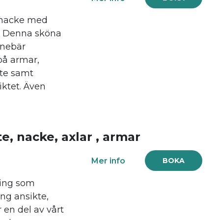
 nacke med
. Denna sköna
nnebär
på armar,
kte samt
ktet. Även
, nacke, axlar , armar
Mer info
BOKA
ling som
ing ansikte,
 en del av vårt