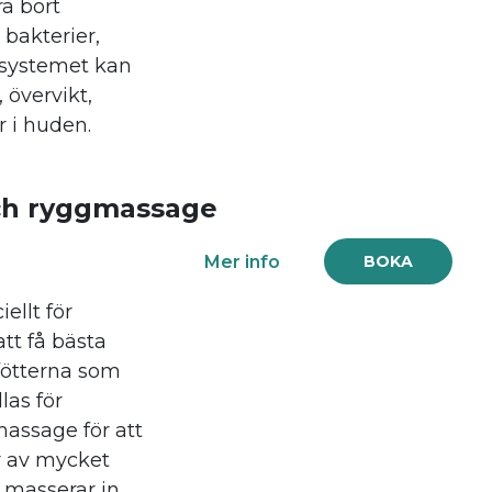
ra bort
bakterier,
fsystemet kan
 övervikt,
 i huden.
ch ryggmassage
Mer info
BOKA
llt för
tt få bästa
fötterna som
las för
assage för att
r av mycket
 masserar in