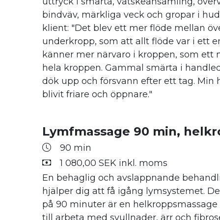
uttryck i smärta, vätskeansamling, överv
bindväv, märkliga veck och gropar i hud
klient: "Det blev ett mer flöde mellan öv
underkropp, som att allt flöde var i ett 
känner mer närvaro i kroppen, som ett 
hela kroppen. Gammal smärta i handled
dök upp och försvann efter ett tag. Min 
blivit friare och öppnare."
Lymfmassage 90 min, helkr
90 min
1 080,00 SEK inkl. moms
En behaglig och avslappnande behand
hjälper dig att få igång lymsystemet. 
på 90 minuter är en helkroppsmassage
till arbeta med svullnader, ärr och fibr