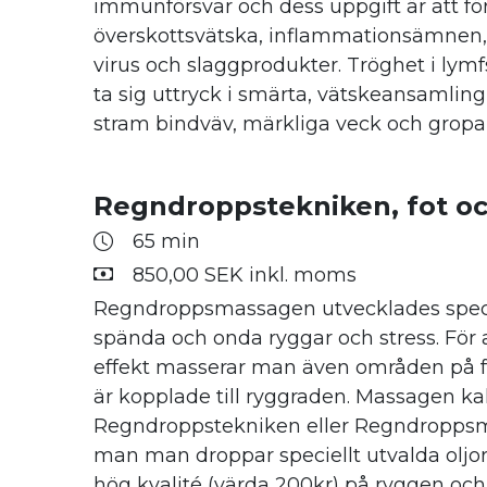
immunförsvar och dess uppgift är att fö
överskottsvätska, inflammationsämnen, 
virus och slaggprodukter. Tröghet i lym
ta sig uttryck i smärta, vätskeansamling,
stram bindväv, märkliga veck och gropar
Regndroppstekniken, fot o
65 min
850,00 SEK inkl. moms
Regndroppsmassagen utvecklades specie
spända och onda ryggar och stress. För a
effekt masserar man även områden på 
är kopplade till ryggraden. Massagen kal
Regndroppstekniken eller Regndroppsm
man man droppar speciellt utvalda oljo
hög kvalité (värda 200kr) på ryggen och