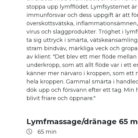
stoppa upp lymfflödet. Lymfsystemet är 
immunförsvar och dess uppgift är att fö
överskottsvätska, inflammationsämnen, 
virus och slaggprodukter. Tröghet i lym
ta sig uttryck i smärta, vätskeansamling,
stram bindväv, märkliga veck och gropar
av klient: "Det blev ett mer flöde mellan
underkropp, som att allt flöde var i ett 
känner mer närvaro i kroppen, som ett 
hela kroppen. Gammal smärta i handled
dök upp och försvann efter ett tag. Min 
blivit friare och öppnare."
Lymfmassage/dränage 65 min
65 min