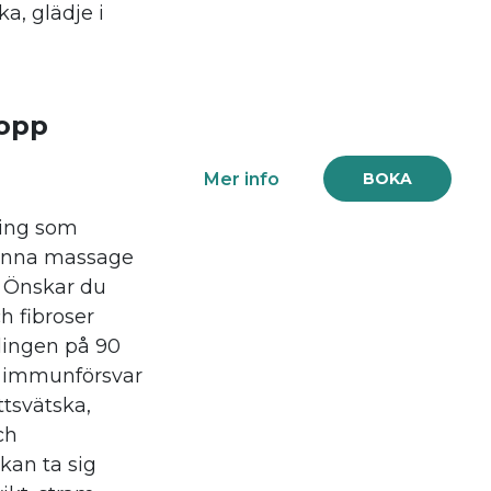
a, glädje i
opp
Mer info
BOKA
ling som
Denna massage
 Önskar du
h fibroser
ingen på 90
t immunförsvar
ttsvätska,
ch
kan ta sig