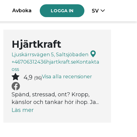
Avboka
SV
LOGGA IN
Hjärtkraft
Ljuskärrsvägen 5, Saltsjöbaden
+46706312436
hjartkraft.se
Kontakta
oss
Visa alla recensioner
4,9
(96)
Spänd, stressad, ont? Kropp,
känslor och tankar hör ihop. Ja...
Läs mer