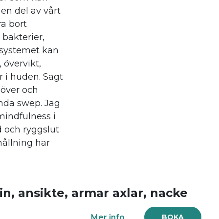
en del av vårt
ra bort
bakterier,
fsystemet kan
 övervikt,
 i huden. Sagt
 över och
enda swep. Jag
mindfulness i
 och ryggslut
hållning har
, ansikte, armar axlar, nacke
Mer info
BOKA