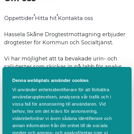
Öppettider
Hitta hit
Kontakta oss
Hassela Skåne Drogtestmottagning erbjuder
drogtester för Kommun och Socialtjänst.
Vi har möjlighet att ta bevakade urin- och
salivtester som skickas in på labb för analys.
Hassela Skåne jobbar endast med CE-märkta
Denna webbplats använder cookies
drogtester och ackrediterade labbanalyser. Vi
Vi använder enhetsidentifierare för att förbättra
användarupplevelsen, analysera vår trafik och i
vissa fall för annonsering till användaren. Vid
ÖPPETTIDER
behov, tex om det krävs för annonsering,
vidarebefordrar vi även sådana identifierare och
Dag
Öppettider
annan information från din enhet till de sociala
Måndag
08:00 - 17:00
medier och annons- och analysföretag som vi