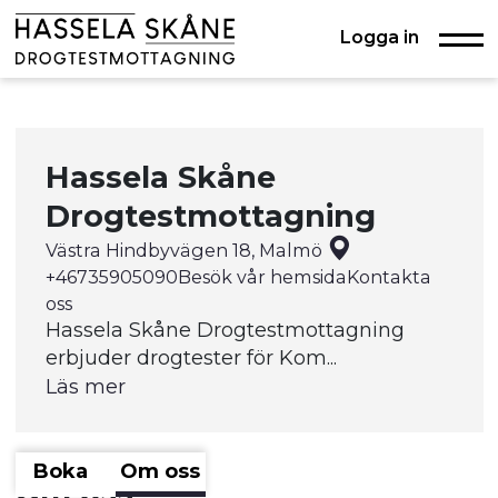
Logga in
Hassela Skåne
Drogtestmottagning
Västra Hindbyvägen 18, Malmö
+46735905090
Besök vår hemsida
Kontakta
oss
Hassela Skåne Drogtestmottagning
erbjuder drogtester för Kom...
Läs mer
Boka
Om oss
Om oss