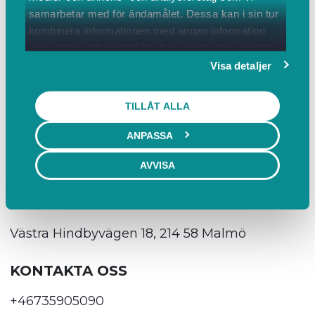
samarbetar med för ändamålet. Dessa kan i sin tur
Tisdag
08:00 - 17:00
kombinera informationen med annan information
som du har tillhandahållit eller som de har samlat
Onsdag
08:00 - 17:00
in när du har använt deras tjänster.
Visa detaljer
Torsdag
08:00 - 17:00
Fredag
08:00 - 17:00
TILLÅT ALLA
Lördag
Stängt
ANPASSA
Söndag
Stängt
AVVISA
HITTA HIT
Västra Hindbyvägen 18, 214 58 Malmö
KONTAKTA OSS
+46735905090