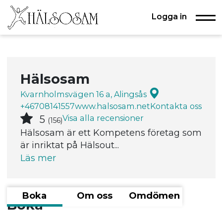
Logga in
Hälsosam
Kvarnholmsvägen 16 a, Alingsås
+46708141557
www.halsosam.net
Kontakta oss
Visa alla recensioner
5
(156)
Hälsosam är ett Kompetens företag som
är inriktat på Hälsout...
Läs mer
Boka
Om oss
Omdömen
Boka