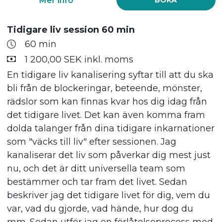
stunds ansiktsmassage. Du väljer vad du
behöver mest av!
Tidigare liv session 60 min
60 min
Mer info
BOKA
1 200,00 SEK inkl. moms
En tidigare liv kanalisering syftar till att du ska
bli från de blockeringar, beteende, mönster,
rädslor som kan finnas kvar hos dig idag från
det tidigare livet. Det kan även komma fram
dolda talanger från dina tidigare inkarnationer
som "väcks till liv" efter sessionen. Jag
kanaliserar det liv som påverkar dig mest just
nu, och det är ditt universella team som
bestämmer och tar fram det livet. Sedan
beskriver jag det tidigare livet för dig, vem du
var, vad du gjorde, vad hände, hur dog du
mm. Sedan utför jag en förlåtelseprocess med