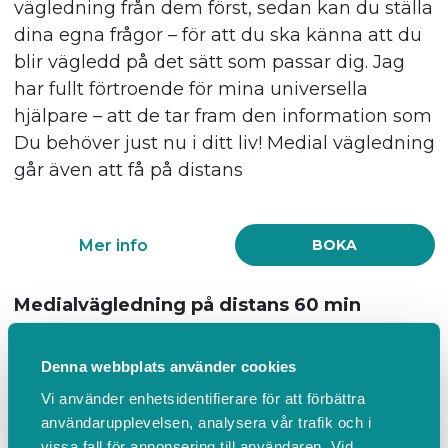
vägledning från dem först, sedan kan du ställa
Mer info
BOKA
dina egna frågor – för att du ska känna att du
blir vägledd på det sätt som passar dig. Jag
Massage 25 min
har fullt förtroende för mina universella
25 min
hjälpare – att de tar fram den information som
650,00 SEK inkl. moms
Du behöver just nu i ditt liv! Medial vägledning
Avslappningsmassage eller delmassage vid
går även att få på distans
specifika problem
Mer info
BOKA
Mer info
BOKA
Medialvägledning på distans 60 min
Massage 40 min
60 min
40 min
1 200,00 SEK inkl. moms
Denna webbplats använder cookies
850,00 SEK inkl. moms
Under en session medial vägledning får du
Vi använder enhetsidentifierare för att förbättra
Djupgående massage för spända och
möjlighet att igenom mig få kontakt med
användarupplevelsen, analysera vår trafik och i
stressade muskler. Massage samt tekniker
vissa fall för annonsering till användaren. Vid