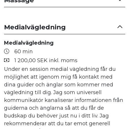
Massage
Kroppsterapi och Personlig utveckling
115 min
Medialvägledning
2 400,00 SEK inkl. moms
Många kommer till mig för smärtor i kroppen
Medialvägledning
som kommer ur jobbiga händelser. Den här
60 min
tjänsten är för dig som vill jobba med att få
1 200,00 SEK inkl. moms
loss gamla känslor och förstå vilka händelser
Under en session medial vägledning får du
som blockerar din utveckling och ger
möjlighet att igenom mig få kontakt med
kroppsliga symptom. Jag blandar massage
dina guider och änglar som kommer med
och akupressur med medial vägledning,
vägledning till dig. Jag som universell
inkännande och samtal vad din kropp har att
kommunikatör kanaliserar informationen från
berätta för dig. Allt sker i den takt du och din
guiderna och änglarna så att du får de
kropp känner sig trygg i.
budskap du behöver just nu i ditt liv. Jag
rekommenderar att du tar emot generell