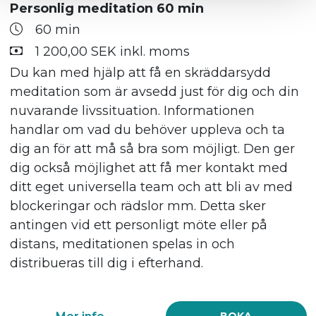
Personlig meditation 60 min
emotionella och då har vi tid att titta på
60 min
avslappningsmetoder och annat som kan
1 200,00 SEK inkl. moms
hjälpa självläkning. Teknikerna under
behandlingstiden som alltid är minst 40
Du kan med hjälp att få en skräddarsydd
minuter varierar mellan djupgående massage,
meditation som är avsedd just för dig och din
akupressur och triggerpunkter m.m.
nuvarande livssituation. Informationen
handlar om vad du behöver uppleva och ta
dig an för att må så bra som möjligt. Den ger
Mer info
BOKA
dig också möjlighet att få mer kontakt med
ditt eget universella team och att bli av med
Massage helkropp 85 min
blockeringar och rädslor mm. Detta sker
85 min
antingen vid ett personligt möte eller på
distans, meditationen spelas in och
1 550,00 SEK inkl. moms
distribueras till dig i efterhand.
Helkroppsmassage. En djupgående men
lugnare massage där vi hinner igenom ryggen
och nacke ordentligt samt ben, armar och en
Mer info
BOKA