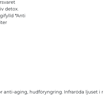
rsvaret
dling som
iv detox.
ifylld *Anti
iter
ör anti-aging, hudföryngring. Infraröda ljuset i ma