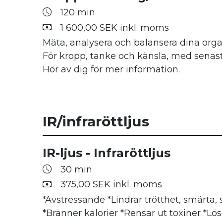
995,00 SEK inkl. moms
350,00 SEK inkl. moms
120 min
En avkopplande behandling där elektr
Nagellackering 100kr tillkommer Du kan
1 600,00 SEK inkl. moms
energi kombineras med värme och spec
händer eller fötter.
Mäta, analysera och balansera dina organ
serum från Nannic
För kropp, tanke och känsla, med senast
Hör av dig för mer information.
Image Ansiktsbehandling K
60 min
1 095,00 SEK inkl. moms
IR/infraröttljus
Ger lyster, spänst, föryngrar. Sol/åldersfl
reduceras
IR-ljus - Infraröttljus
30 min
Maria Åkerberg Ansiktsbeh
375,00 SEK inkl. moms
*Avstressande *Lindrar trötthet, smärta, 
60 min
*Bränner kalorier *Rensar ut toxiner *Lö
995,00 SEK inkl. moms