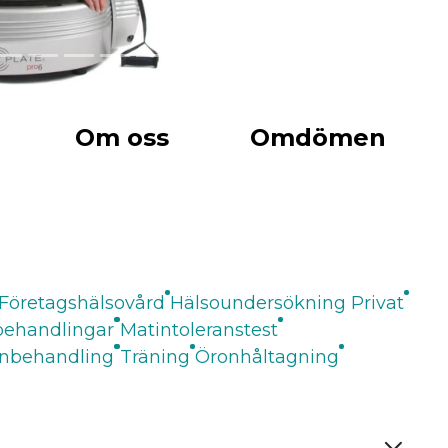
Om oss
Omdömen
Företagshälsovård
Hälsoundersökning Privat
ehandlingar
Matintoleranstest
inbehandling
Träning
Öronhåltagning