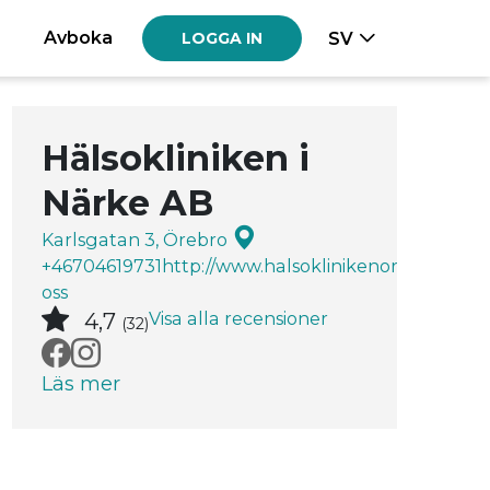
Avboka
SV
LOGGA IN
Hälsokliniken i
Närke AB
Karlsgatan 3, Örebro
+46704619731
http://www.halsoklinikenorebro.se/
Ko
oss
Visa alla recensioner
4,7
(32)
Läs mer