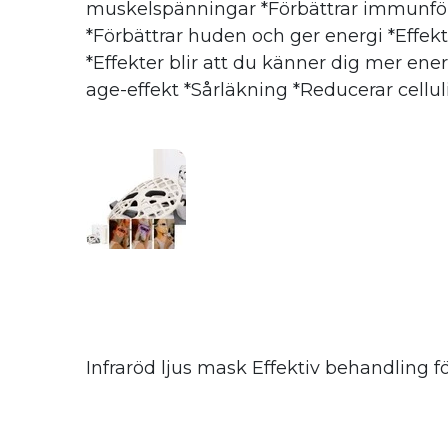
muskelspänningar *Förbättrar immunfö
Naturlig, ekologisk vänlig ansiktsbehan
*Förbättrar huden och ger energi *Effekt
stärker upp din egen hud.
*Effekter blir att du känner dig mer energ
age-effekt *Sårläkning *Reducerar cellul
Infraröd ljus mask Effektiv behandling f