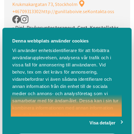
Krukmakargatan 73, Stockholm
+46709313302
http://gunillaboivie.se
Kontakta oss
• Dipl. Psykosyntesterapeut. Cert. Konstellatör
• Erbjuder p...
Denna webbplats använder cookies
Läs mer
Vi använder enhetsidentifierare för att förbättra
ASKIS.SE
användarupplevelsen, analysera vår trafik och i
vissa fall för annonsering till användaren. Vid
behov, tex om det krävs för annonsering,
Boka
Events
Om oss
vidarebefordrar vi även sådana identifierare och
Om oss
annan information från din enhet till de sociala
medier och annons- och analysföretag som vi
samarbetar med för ändamålet. Dessa kan i sin tur
Hitta hit
Kontakta oss
kombinera informationen med annan information
som du har tillhandahållit eller som de har samlat
• Dipl. Psykosyntesterapeut. Cert. Konstellatör
in när du har använt deras tjänster.
Visa detaljer
• Erbjuder psykosyntesterapi och parterapi, samt