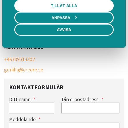
familjekonstellationer i lokal i Stockholm och online.
TILLÅT ALLA
HITTA HIT
ANPASSA
AVVISA
Krukmakargatan 73, 117 41 Stockholm
KONTAKTA OSS
+46709313302
gunilla@creere.se
KONTAKTFORMULÄR
Ditt namn
Din e-postadress
Meddelande