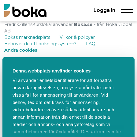
Logga in
FredrikZillensKurslokal använder
Boka.se
- från Boka Global
AB
Bokas marknadsplats
Villkor & policyer
Behöver du ett bokningssystem?
FAQ
Ändra cookies
Denna webbplats använder cookies
Vi använder enhetsidentifierare för att förbättra
användarupplevelsen, analysera vår trafik och i
vissa fall för annonsering till användaren. Vid
behov, tex om det krävs för annonsering,
vidarebefordrar vi även sådana identifierare och
annan information från din enhet till de sociala
medier och annons- och analysföretag som vi
samarbetar med för ändamålet. Dessa kan i sin tur