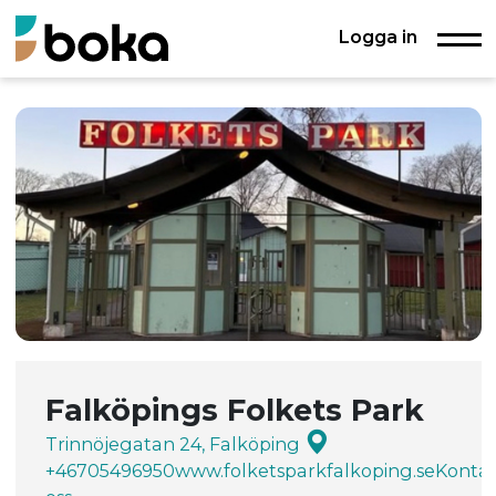
Logga in
Falköpings Folkets Park
Trinnöjegatan 24, Falköping
+46705496950
www.folketsparkfalkoping.se
Konta