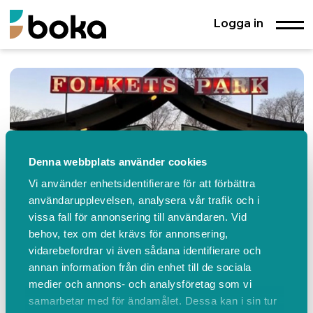
Logga in
Denna webbplats använder cookies
Vi använder enhetsidentifierare för att förbättra
användarupplevelsen, analysera vår trafik och i
vissa fall för annonsering till användaren. Vid
behov, tex om det krävs för annonsering,
vidarebefordrar vi även sådana identifierare och
Falköpings Folkets Park
annan information från din enhet till de sociala
Trinnöjegatan 24, Falköping
medier och annons- och analysföretag som vi
+46705496950
www.folketsparkfalkoping.se
Konta
samarbetar med för ändamålet. Dessa kan i sin tur