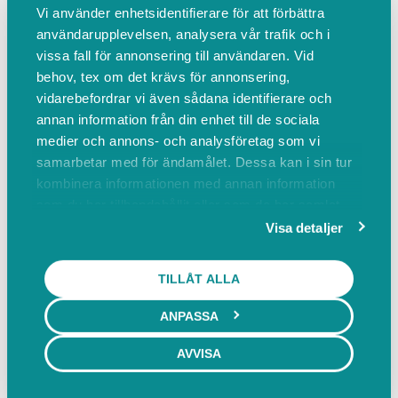
Vi använder enhetsidentifierare för att förbättra
Torsdag
09:00 - 20:00
användarupplevelsen, analysera vår trafik och i
vissa fall för annonsering till användaren. Vid
Fredag
09:00 - 20:00
behov, tex om det krävs för annonsering,
Lördag
09:00 - 20:00
vidarebefordrar vi även sådana identifierare och
annan information från din enhet till de sociala
Söndag
09:00 - 20:00
medier och annons- och analysföretag som vi
samarbetar med för ändamålet. Dessa kan i sin tur
HITTA HIT
kombinera informationen med annan information
som du har tillhandahållit eller som de har samlat
Viktoriagatan 2, 242 31 Hörby
in när du har använt deras tjänster.
Visa detaljer
VÅRT TEAM
TILLÅT ALLA
ANPASSA
Pon Lindh
P
Jag är utbildad medicinsk
AVVISA
thailändsk massör från Thailand.