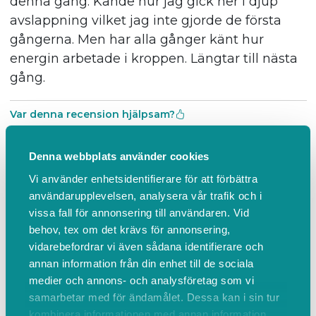
denna gång. Kände hur jag gick ner i djup
avslappning vilket jag inte gjorde de första
gångerna. Men har alla gånger känt hur
energin arbetade i kroppen. Längtar till nästa
gång.
Var denna recension hjälpsam?
Anna Halling
Denna webbplats använder cookies
för 3 månader sedan
Vi använder enhetsidentifierare för att förbättra
användarupplevelsen, analysera vår trafik och i
5 av 5 stjärnor
vissa fall för annonsering till användaren. Vid
behov, tex om det krävs för annonsering,
Detta är en härlig plats med fantastiska och
vidarebefordrar vi även sådana identifierare och
helande frekvenser. Provade idag även
annan information från din enhet till de sociala
Rödljus bastu. Så nöjd ✨️❤️🙏
medier och annons- och analysföretag som vi
samarbetar med för ändamålet. Dessa kan i sin tur
Var denna recension hjälpsam?
kombinera informationen med annan information