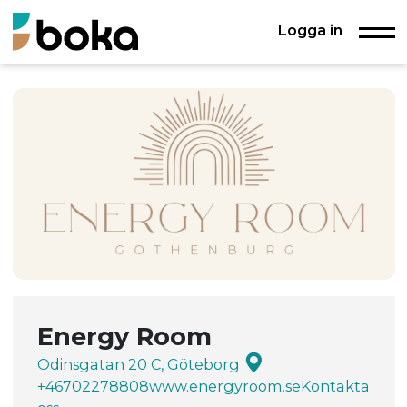
Logga in
Energy Room
Odinsgatan 20 C, Göteborg
+46702278808
www.energyroom.se
Kontakta