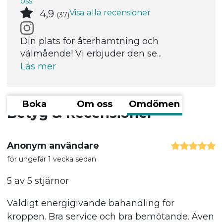
oss
Visa alla recensioner
4,9
(37)
Din plats för återhämtning och
välmående! Vi erbjuder den se...
Läs mer
Boka
Om oss
Omdömen
Betyg & Recensioner
Anonym användare
för ungefär 1 vecka sedan
5 av 5 stjärnor
Väldigt energigivande bahandling för
kroppen. Bra service och bra bemötande. Även