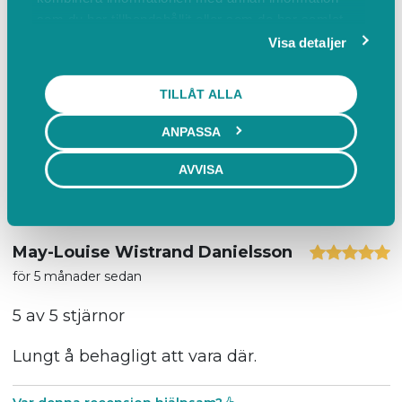
som du har tillhandahållit eller som de har samlat
Aita Päts
in när du har använt deras tjänster.
Visa detaljer
för 4 månader sedan
5 av 5 stjärnor
TILLÅT ALLA
ANPASSA
Som alltid en superskön stund i djup vila och
återhämtning.
AVVISA
Var denna recension hjälpsam?
May-Louise Wistrand Danielsson
för 5 månader sedan
5 av 5 stjärnor
Lungt å behagligt att vara där.