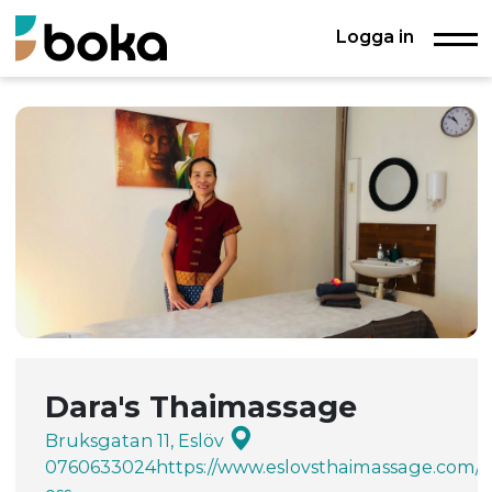
Logga in
Dara's Thaimassage
Bruksgatan 11, Eslöv
0760633024
https://www.eslovsthaimassage.com/
K