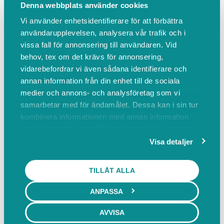
Denna webbplats använder cookies
Vi använder enhetsidentifierare för att förbättra
Dara
användarupplevelsen, analysera vår trafik och i
Dara är ägare och massör på
vissa fall för annonsering till användaren. Vid
salongen.
behov, tex om det krävs för annonsering,
vidarebefordrar vi även sådana identifierare och
annan information från din enhet till de sociala
medier och annons- och analysföretag som vi
Phanida
samarbetar med för ändamålet. Dessa kan i sin tur
kombinera informationen med annan information
som du har tillhandahållit eller som de har samlat
in när du har använt deras tjänster.
Visa detaljer
BILDER
TILLÅT ALLA
ANPASSA
AVVISA