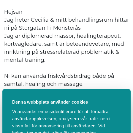
Hejsan
Jag heter Cecilia & mitt behandlingsrum hittar
ni på Storgatan 1 i Mönsterås.
Jag är diplomerad massör, healingterapeut,
kortvägledare, samt är beteendevetare, med
inriktning på stressrelaterad problematik &
mental träning.
Ni kan använda friskvårdsbidrag både på
samtal, healing och massage.
Är medlem i Mönsterås handel.
Denna webbplats använder cookies
Företag:
Vi använder enhetsidentifierare för att förbättra
Välkomna att höra av er om ni är intresserade
användarupplevelsen, analysera vår trafik och i
av massage till er personal. Fler företag låter
vissa fall för annonsering till användaren. Vid
sina anställda utnyttja friskvårdsbidraget hos
behov, tex om det krävs för annonsering,