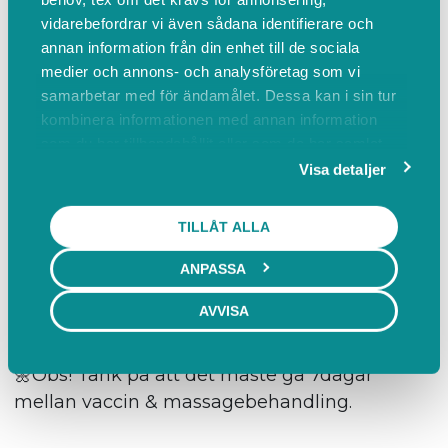
mig utanför arbetstid & betalning sker via
vidarebefordrar vi även sådana identifierare och
annan information från din enhet till de sociala
faktura till arbetsgivaren.
medier och annons- och analysföretag som vi
Friskvård är avdragsgillt & det är ett suveränt
samarbetar med för ändamålet. Dessa kan i sin tur
sätt att erbjuda massage till anställda i
kombinera informationen med annan information
förebyggande syfte.
som du har tillhandahållit eller som de har samlat
Jag erbjuder även samtal runt
in när du har använt deras tjänster.
Visa detaljer
stressrelaterade problem & ger tips på
övningar som underlättar.
TILLÅT ALLA
🌼 Jag har en kollega som är hund, så är du
ANPASSA
allergisk/hundrädd tveka inte att berätta det
AVVISA
innan så löser jag det.
🌼Obs! Tänk på att det måste gå 7dagar
mellan vaccin & massagebehandling.