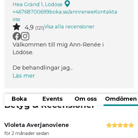
Hea Gränd 1, Lödöse
+46768700699
boka.se/annrenee
Kontakta
oss
Visa alla recensioner
4,9
(121)
Välkommen till mig Ann-Renée i
Lödöse.
De behandlingar jag...
Läs mer
Boka
Events
Om oss
Omdömen
Betyg & Recensioner
Violeta Averjanoviene
för 2 månader sedan