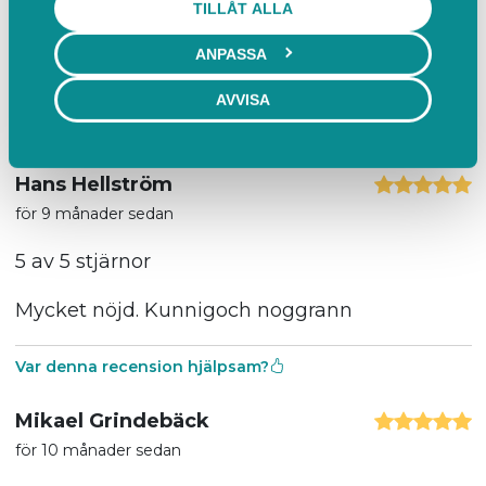
TILLÅT ALLA
för 8 månader sedan
ANPASSA
5 av 5 stjärnor
AVVISA
Var denna recension hjälpsam?
Hans Hellström
för 9 månader sedan
5 av 5 stjärnor
Mycket nöjd. Kunnigoch noggrann
Var denna recension hjälpsam?
Mikael Grindebäck
för 10 månader sedan