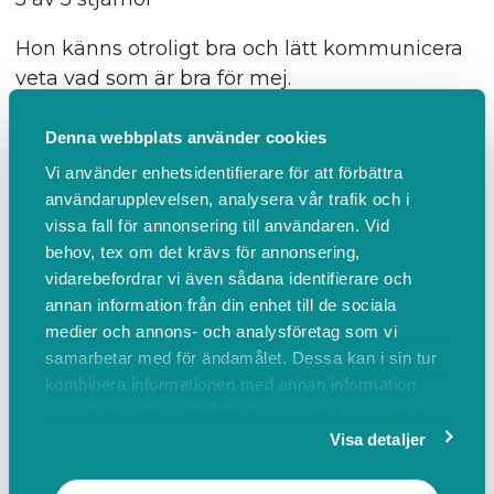
Hon känns otroligt bra och lätt kommunicera
veta vad som är bra för mej.
Var denna recension hjälpsam?
Denna webbplats använder cookies
1 person tyckte att denna recension var hjälpsam
Vi använder enhetsidentifierare för att förbättra
användarupplevelsen, analysera vår trafik och i
Camilla Brettmo
vissa fall för annonsering till användaren. Vid
för 7 månader sedan
behov, tex om det krävs för annonsering,
vidarebefordrar vi även sådana identifierare och
5 av 5 stjärnor
annan information från din enhet till de sociala
medier och annons- och analysföretag som vi
Fantastiskt som alltid, kroppen bara smälter
samarbetar med för ändamålet. Dessa kan i sin tur
ner och slappnar av ❤️
kombinera informationen med annan information
som du har tillhandahållit eller som de har samlat
Var denna recension hjälpsam?
in när du har använt deras tjänster.
Visa detaljer
Habibullah Naseri