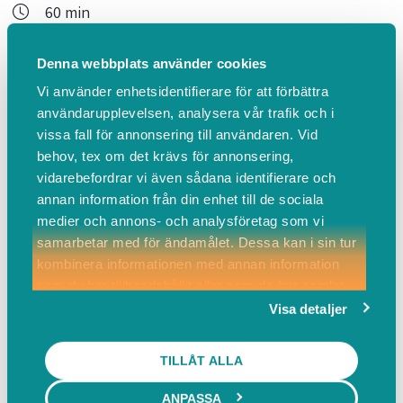
60 min
900,00 SEK inkl. moms
Denna webbplats använder cookies
För företag tillkommer moms. Det finns tider utöver de
som inte syns i kalendern. Kontakta mig om du önskar
Vi använder enhetsidentifierare för att förbättra
användarupplevelsen, analysera vår trafik och i
alternativ dag eller tid
vissa fall för annonsering till användaren. Vid
behov, tex om det krävs för annonsering,
vidarebefordrar vi även sådana identifierare och
Mer info
BOKA
annan information från din enhet till de sociala
medier och annons- och analysföretag som vi
samarbetar med för ändamålet. Dessa kan i sin tur
Samtalsterapi Online
kombinera informationen med annan information
som du har tillhandahållit eller som de har samlat
in när du har använt deras tjänster.
Visa detaljer
Samtalsterapi Online
60 min
TILLÅT ALLA
900,00 SEK inkl. moms
För företag tillkommer moms. Det finns tider utöver de
ANPASSA