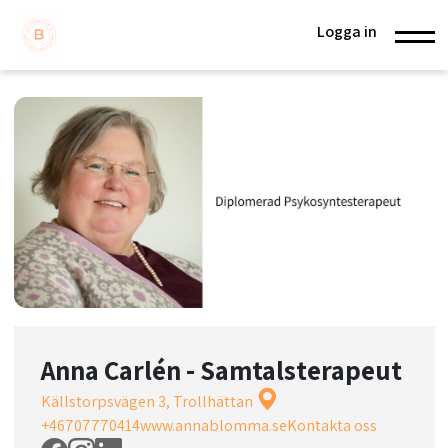
Logga in
Anna Carlén - Samtalsterapeut
Källstorpsvägen 3, Trollhättan
+46707770414
www.annablomma.se
Kontakta oss