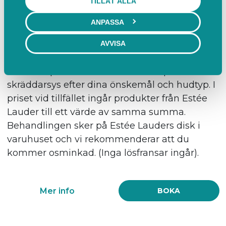
TILLÅT ALLA
Full festmakeup
ANPASSA
60 min
1 295,00 SEK inkl. moms
AVVISA
Huden förbereds med anpassade
hudvårdsprodukter och en makeup som
skräddarsys efter dina önskemål och hudtyp. I
priset vid tillfället ingår produkter från Estée
Lauder till ett värde av samma summa.
Behandlingen sker på Estée Lauders disk i
varuhuset och vi rekommenderar att du
kommer osminkad. (Inga lösfransar ingår).
Mer info
BOKA