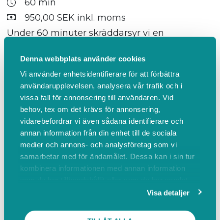
60 min
950,00 SEK inkl. moms
Under 60 minuter skräddarsyr vi en
hudvårdsrutin efter din huds behov. Vi inleder
med en analys av din hudtyp som därefter
Denna webbplats använder cookies
följs av en avslappnande ritual bestående av
Vi använder enhetsidentifierare för att förbättra
rengöring och en lätt ansiktsmassage,
användarupplevelsen, analysera vår trafik och i
vissa fall för annonsering till användaren. Vid
Därefter appliceras de utvalda produkterna
behov, tex om det krävs för annonsering,
och behandlingen avslutas med en lätt
vidarebefordrar vi även sådana identifierare och
makeup efter dina önskemål. I behandlingen
annan information från din enhet till de sociala
ingår produkter för 950 kr. Observera att
medier och annons- och analysföretag som vi
behandlingen sker på Estée Lauders disk i
samarbetar med för ändamålet. Dessa kan i sin tur
varuhuset.
kombinera informationen med annan information
som du har tillhandahållit eller som de har samlat
in när du har använt deras tjänster.
Visa detaljer
Mer info
BOKA