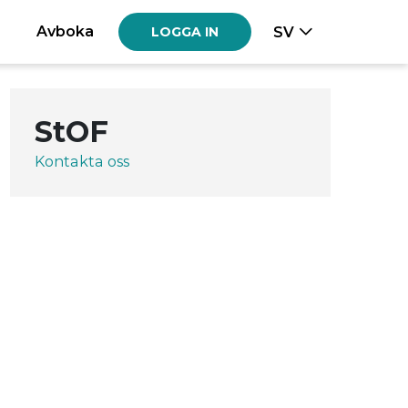
Avboka
SV
LOGGA IN
StOF
Kontakta oss