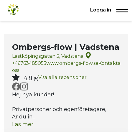
Logga in
Ombergs-flow | Vadstena
Lastköpingsgatan 5, Vadstena
+46763485055
www.ombergs-flow.se
Kontakta
oss
Visa alla recensioner
4,8
(5)
Hej nya kunder!
Privatpersoner och egenföretagare,
Är du in...
Läs mer