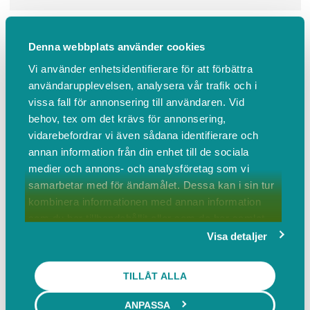
Boka
Om oss
Omdömen
Boka
Denna webbplats använder cookies
Vi använder enhetsidentifierare för att förbättra
användarupplevelsen, analysera vår trafik och i
Massage
Avslappnande Massage
E-Passi
vissa fall för annonsering till användaren. Vid
Förebyggande Massage
Lotorpsmetoden
behov, tex om det krävs för annonsering,
Massage via Hälsoresurs - Klippkort
vidarebefordrar vi även sådana identifierare och
Terapeutiskt Massage
annan information från din enhet till de sociala
medier och annons- och analysföretag som vi
samarbetar med för ändamålet. Dessa kan i sin tur
Massage
kombinera informationen med annan information
som du har tillhandahållit eller som de har samlat
in när du har använt deras tjänster.
Visa detaljer
Avslappnande Massage
TILLÅT ALLA
Avslappnande Massage 45 min | avsätt tid 60 min
ANPASSA