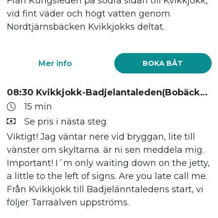
Från Kungsleden på södra sidan till Kvikkjokk,
vid fint väder och högt vatten genom
Nordtjärnsbäcken Kvikkjokks deltat.
Mer info
BOKA BÅT
08:30 Kvikkjokk-Badjelantaleden(Bobäcken)
15 min
Se pris i nästa steg
Viktigt! Jag väntar nere vid bryggan, lite till
vänster om skyltarna. är ni sen meddela mig.
Important! I´m only waiting down on the jetty,
a little to the left of signs. Are you late call me.
Från Kvikkjokk till Badjelánntaledens start, vi
följer Tarraälven uppströms.