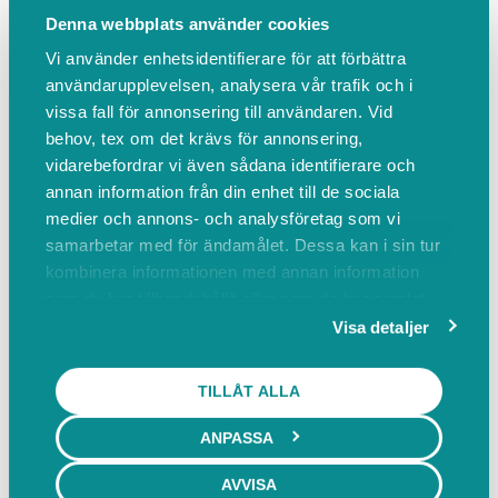
Denna webbplats använder cookies
vänster om skyltarna. är ni sen meddela mig.
Important! I´m only waiting down on the jetty,
Vi använder enhetsidentifierare för att förbättra
a little to the left of signs. Are you late call me.
användarupplevelsen, analysera vår trafik och i
vissa fall för annonsering till användaren. Vid
Från Kvikkjokk till Kungsleden Söderut, vid fint
behov, tex om det krävs för annonsering,
väder och högt vatten åker vi genom
vidarebefordrar vi även sådana identifierare och
Nordtjänsbäcken Kvikkjokks deltat
annan information från din enhet till de sociala
medier och annons- och analysföretag som vi
samarbetar med för ändamålet. Dessa kan i sin tur
Mer info
BOKA BÅT
kombinera informationen med annan information
som du har tillhandahållit eller som de har samlat
10:00 Kungsleden söder-Kvikkjokk
in när du har använt deras tjänster.
Visa detaljer
15 min
Se pris i nästa steg
TILLÅT ALLA
Från Kungsleden söderut till Kvikkjokk, vid fint
ANPASSA
väder och högt vatten genom
Nordtjärnsbäcken, en liten bit av Kvikkjokks
AVVISA