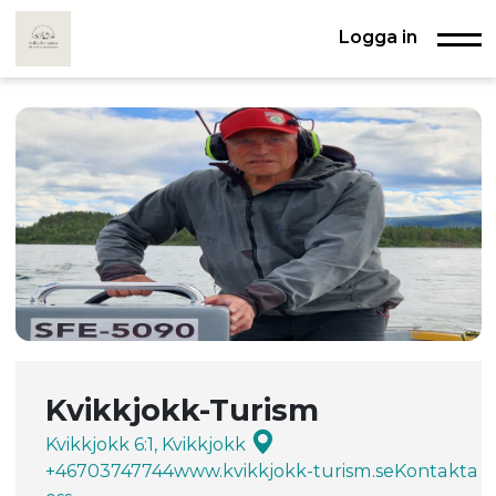
Logga in
Kvikkjokk-Turism
Kvikkjokk 6:1, Kvikkjokk
+46703747744
www.kvikkjokk-turism.se
Kontakta