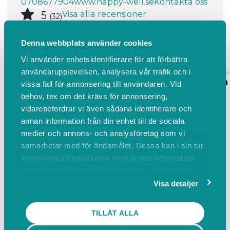
0708677904
www.happy-well.se
Kontakta oss
Visa alla recensioner
5
(32)
Hälsofrämjande friskvård för
välbefinnande och hälsa
Denna webbplats använder cookies
Vi använder enhetsidentifierare för att förbättra
användarupplevelsen, analysera vår trafik och i
Boka
Events
Om oss
Omdömen
vissa fall för annonsering till användaren. Vid
Om oss
behov, tex om det krävs för annonsering,
vidarebefordrar vi även sådana identifierare och
annan information från din enhet till de sociala
Hitta hit
Kontakta oss
medier och annons- och analysföretag som vi
samarbetar med för ändamålet. Dessa kan i sin tur
Hälsofrämjande friskvård för välbefinnande
kombinera informationen med annan information
och hälsa
som du har tillhandahållit eller som de har samlat
in när du har använt deras tjänster.
Visa detaljer
HITTA HIT
TILLÅT ALLA
Garvaregatan 2 H, 244 32 KÄVLINGE