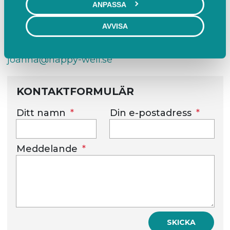
ANPASSA
KONTAKTA OSS
AVVISA
0708677904
joanna@happy-well.se
KONTAKTFORMULÄR
Ditt namn
Din e-postadress
Meddelande
SKICKA