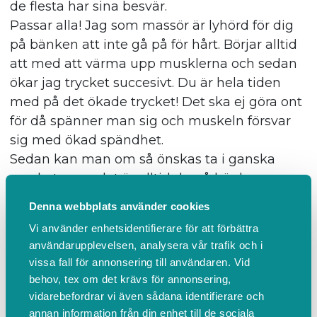
de flesta har sina besvär.
Passar alla! Jag som massör är lyhörd för dig
på bänken att inte gå på för hårt. Börjar alltid
att med att värma upp musklerna och sedan
ökar jag trycket succesivt. Du är hela tiden
med på det ökade trycket! Det ska ej göra ont
för då spänner man sig och muskeln försvar
sig med ökad spändhet.
Sedan kan man om så önskas ta i ganska
mycket ,men det är alltid du på bänken som
bestämmer över massagen. Vi för en dialog så
Denna webbplats använder cookies
att du känner att du får ut maximalt av både
Vi använder enhetsidentifierare för att förbättra
massage och bemötande. Det är din tid och
användarupplevelsen, analysera vår trafik och i
du som bestämmer.
vissa fall för annonsering till användaren. Vid
behov, tex om det krävs för annonsering,
vidarebefordrar vi även sådana identifierare och
Har hemma tillsvidare tills jag hittar ny lokal.
annan information från din enhet till de sociala