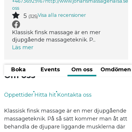
+46736929167
http://www.johansmassagehalsa.se/
oss
Visa alla recensioner
5
(325)
Klassisk finsk massage är en mer
djupgående massageteknik. P...
Läs mer
Boka
Events
Om oss
Omdömen
Om oss
Öppettider
Hitta hit
Kontakta oss
Klassisk finsk massage är en mer djupgående
massageteknik. På så sätt kommer man åt att
behandla de djupare liggande musklerna där