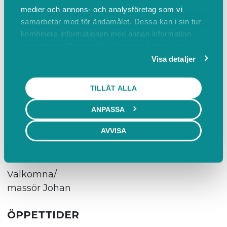
Nygatan 42
medier och annons- och analysföretag som vi
samarbetar med för ändamålet. Dessa kan i sin tur
kombinera informationen med annan information
Finns även på Facebook där du kan läsa
som du har tillhandahållit eller som de har samlat
recensioner och se mer bilder från lokalen.
in när du har använt deras tjänster.
Visa detaljer
OBS : avbokning ska ske senast 12 timmar
TILLÅT ALLA
innan, annars debeteras fullt belopp.
ANPASSA
Är ansluten till friskvård Epassi
AVVISA
Har även presentkort
Välkomna/
massör Johan
ÖPPETTIDER