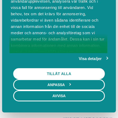
användarupplevelsen, analysera vår trafik och i
vissa fall för annonsering till användaren. Vid
Dennis Edlund
behov, tex om det krävs för annonsering,
Hej, jag heter Dennis Edlund. Jag har
vidarebefordrar vi även sådana identifierare och
15 år som spelare med två
annan information från din enhet till de sociala
andraplatser på Europatouren och
medier och annons- och analysföretag som vi
fem...
samarbetar med för ändamålet. Dessa kan i sin tur
Läs mer
kombinera informationen med annan information
som du har tillhandahållit eller som de har samlat
Jan-Ivar Johansson
in när du har använt deras tjänster.
Visa detaljer
Jag är medlem i PGA, innehar kategori
M5, och har arbetat som Club
TILLÅT ALLA
Professional sedan 1983. Jag har
ANPASSA
lång...
Läs mer
AVVISA
BILDER