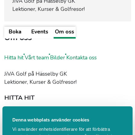
JiVA Golf på Hässelby GK
Boka
Events
Om oss
Om oss
Hitta hit
Vårt team
Bilder
Kontakta oss
JiVA Golf på Hässelby GK
HITTA HIT
Lövsta Koloniväg 3, 165 72 Hässelby
Denna webbplats använder cookies
VÅRT TEAM
Vi använder enhetsidentifierare för att förbättra