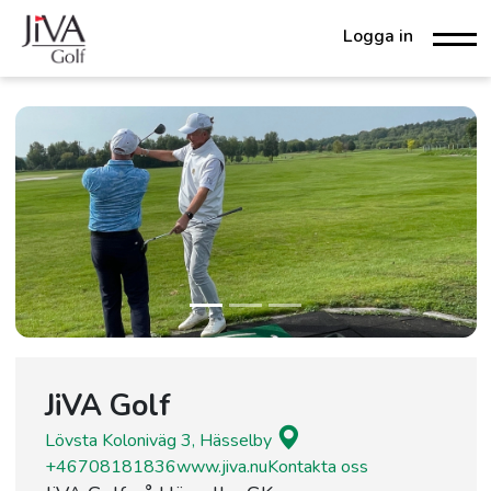
Logga in
JiVA Golf
Lövsta Koloniväg 3, Hässelby
+46708181836
www.jiva.nu
Kontakta oss