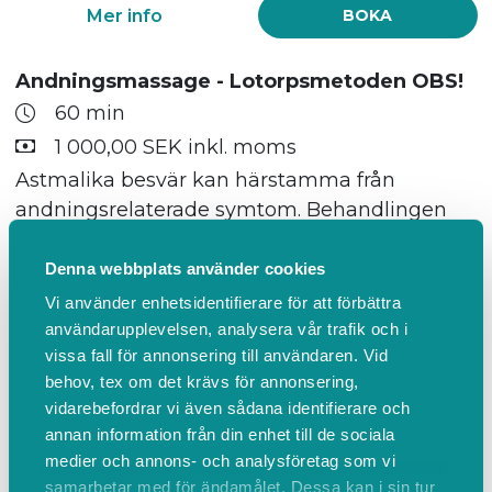
Mer info
BOKA
Andningsmassage - Lotorpsmetoden OBS!
60 min
1 000,00 SEK inkl. moms
Astmalika besvär kan härstamma från
andningsrelaterade symtom. Behandlingen
utgör en del av den forskningsbaserade
behandlingsserien Lotorp om totalt 3-5
Denna webbplats använder cookies
behandlingar, som fokuserar på
Vi använder enhetsidentifierare för att förbättra
andningsmuskulaturen och andningsträning.
användarupplevelsen, analysera vår trafik och i
vissa fall för annonsering till användaren. Vid
behov, tex om det krävs för annonsering,
vidarebefordrar vi även sådana identifierare och
Mer info
BOKA
annan information från din enhet till de sociala
medier och annons- och analysföretag som vi
NYBESÖK Andningsmassage - Lotorpsmetoden OBS!
samarbetar med för ändamålet. Dessa kan i sin tur