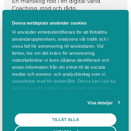
En mänsklig röst i en digital värld.
Coaching, stöd och rådg...
Läs mer
Denna webbplats använder cookies
Vi använder enhetsidentifierare för att förbättra
Boka
Events
Om oss
användarupplevelsen, analysera vår trafik och i
Om oss
vissa fall för annonsering till användaren. Vid
behov, tex om det krävs för annonsering,
vidarebefordrar vi även sådana identifierare och
Vårt team
Kontakta oss
annan information från din enhet till de sociala
medier och annons- och analysföretag som vi
En mänsklig röst i en digital värld.
samarbetar med för ändamålet. Dessa kan i sin tur
Coaching, stöd och rådgivning för unga vuxna,
kombinera informationen med annan information
av erfarna människor.
som du har tillhandahållit eller som de har samlat
in när du har använt deras tjänster.
Visa detaljer
VÅRT TEAM
TILLÅT ALLA
L
Lisa