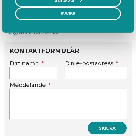
ANPASSA
AVVISA
KONTAKTA OSS
hej@thirdhuman.se
KONTAKTFORMULÄR
Ditt namn
Din e-postadress
Meddelande
SKICKA